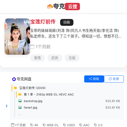
夸克
云搜
宝莲灯前传
动画
玉帝的妹妹瑶姬(刘涛 饰)同凡人书生杨天佑(李光洁 饰)
私定终生，还生下了三个孩子。得知这一切，愤怒不已的
玉帝(王卫国 饰)杀死了杨天佑，还将瑶姬压在桃山之下永
1个月前
世不得超生。幸好哪吒及时赶到，才将瑶姬的孩子杨戬
(焦恩俊 饰)和杨婵(周扬 饰)从玉帝的屠刀之中救下。 长
爱情
武侠
古装
大之后，杨戬成为了太乙真人的徒弟，习得了一身了不起
的本领。杨戬想要救母，哪想到玉帝派出了十个太阳，将
瑶姬晒死。愤怒的杨戬大闹天庭，玉帝发下了大水，然
而，这水没有淹死杨戬，却落入了凡间，一时间生灵涂
夸克网盘
获取
反馈
炭。杨戬决心先放下他同玉帝的恩怨，和妹妹一起到人间
治水。
宝莲灯前传 (2009)
第 1 季 - 2160p WEB-DL HEVC AAC
backdrop.jpg
923.81 KB
1
fanart.jpg
923.81 KB
...
1个月前
4K
WEB-DL
H265
AAC
2.0