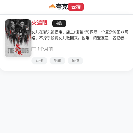
夸克
云搜
火遮眼
电影
女儿在街头被拐走，店主(谢苗 饰)探寻一个复杂的犯罪网
络，不择手段将女儿救回来。他唯一的盟友是一名记者
(乔•塔斯利姆 饰)。这两个来自不同背景的人物必须学会
1个月前
相互信任、合作，运用自己不为人知的过去所赋予的格斗
技能。
动作
犯罪
惊悚