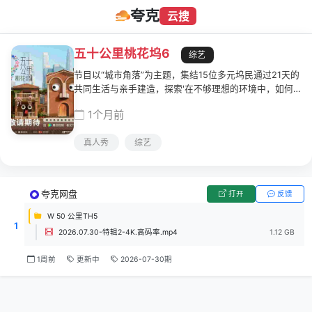
夸克
云搜
五十公里桃花坞6
综艺
节目以“城市角落”为主题，集结15位多元坞民通过21天的
共同生活与亲手建造，探索'在不够理想的环境中，如何
创造理想生活'的时代命题。这是一场关于城市更新，社
1个月前
区再造与社交实验的'温暖成人童话'。
真人秀
综艺
夸克网盘
打开
反馈
W 50 公里TH5
1
2026.07.30-特辑2-4K.高码率.mp4
1.12 GB
1周前
更新中
2026-07-30期