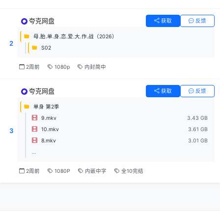
夸克网盘
获取
反馈
母.胎.单.身.恋.爱.大.作.战（2026）
2
S02
2周前
1080p
内封简中
夸克网盘
获取
反馈
单身 第2季
9.mkv
3.43 GB
10.mkv
3.61 GB
3
8.mkv
3.01 GB
...
2周前
1080P
内嵌中字
全10完结