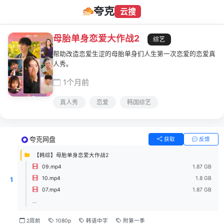
夸克
云搜
母胎单身恋爱大作战2
综艺
帮助改造恋爱生涩的母胎单身们人生第一次恋爱的恋爱真
人秀。
1个月前
真人秀
恋爱
韩国综艺
夸克网盘
获取
反馈
【韩综】母胎单身恋爱大作战2
09.mp4
1.87 GB
10.mp4
1.8 GB
1
07.mp4
1.87 GB
...
2周前
1080p
韩语中字
附第一季