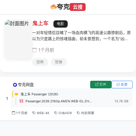
夸克
云搜
鬼上车
电影
一对年轻情侣目睹了一场血肉横飞的高速公路惨剧后，原
以为只是路上的惊魂插曲，却未曾想到，一个名为“凶灵”
的恶魔早已悄然潜入他们的房车。当这个不散的恶灵开始
1个月前
步步紧逼，誓要将两人拖入地狱深渊时，原本浪漫的房车
旅行彻底沦为一场挣脱不得的梦魇之旅。
恐怖
惊悚
夸克网盘
打开
反馈
鬼上车 Passenger (2026)
1
Passenger.2026.2160p.AMZN.WEB-DL.DV.HDR10+.DDP5.1.H.265.mkv
13.76 GB
1个月前
WEB-4K
DV&HDR
内封简繁