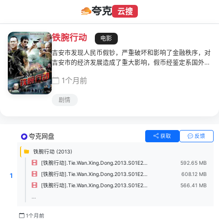
夸克
云搜
铁腕行动
电影
吉安市发现人民币假钞，严重破坏和影响了金融秩序，对
吉安市的经济发展造成了重大影响，假币经鉴定系国外最
新研制的假钞模版，公安局长张志清下令立即成立专案
1个月前
组，并在征得市委的同意后将行动命名为“铁腕行动”，限
时查处并收缴模版。大案队队长杜雄飞带领李勇、黄燕等
剧情
干警与廖斌内应外合，与犯罪分子张大力、顾宝森等斗智
斗勇，经过层层抽丝剥茧，最终成功侦破了震惊一时的制
售假币案，维护了吉安市的金融秩序和老百姓的安居生
活。
夸克网盘
获取
反馈
铁腕行动 (2013)
[铁腕行动].Tie.Wan.Xing.Dong.2013.S01E24.1080p.WEB-DL.H264.AAC-UBWEB.mp4
592.65 MB
[铁腕行动].Tie.Wan.Xing.Dong.2013.S01E23.1080p.WEB-DL.H264.AAC-UBWEB.mp4
608.12 MB
1
[铁腕行动].Tie.Wan.Xing.Dong.2013.S01E22.1080p.WEB-DL.H264.AAC-UBWEB.mp4
566.41 MB
...
1个月前