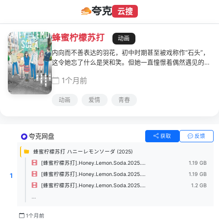
夸克
云搜
蜂蜜柠檬苏打
动画
内向而不善表达的羽花，初中时期甚至被戏称作“石头”，
这令她忘了什么是哭和笑。但她一直憧憬着偶然遇见的柠
檬发色的男生三浦，而选择和他进入了同所高中。但
1个月前
是……用你的魔法，改变我的世界——如汽水般甜蜜奔放
的青春，就此展开。
动画
爱情
青春
夸克网盘
获取
反馈
蜂蜜柠檬苏打 ハニーレモンソーダ (2025)
[蜂蜜柠檬苏打].Honey.Lemon.Soda.2025.S01E12.1080p.friDay.WEB-DL.H264.AAC-UBWEB.mkv
1.19 GB
[蜂蜜柠檬苏打].Honey.Lemon.Soda.2025.S01E11.1080p.friDay.WEB-DL.H264.AAC-UBWEB.mkv
1.19 GB
1
[蜂蜜柠檬苏打].Honey.Lemon.Soda.2025.S01E10.1080p.friDay.WEB-DL.H264.AAC-UBWEB.mkv
1.2 GB
...
1个月前