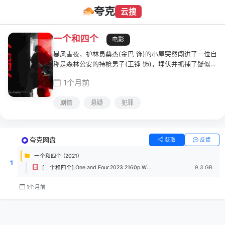
夸克
云搜
一个和四个
电影
暴风雪夜，护林员桑杰(金巴 饰)的小屋突然闯进了一位自
称是森林公安的持枪男子(王铮 饰)，埋伏并抓捕了疑似盗
猎接头人的村民根宝(更旦 饰)，惊魂未定间，又一位男子
1个月前
(达杰丁增 饰)持枪闯入，声称他才是真的森林公安……
剧情
悬疑
犯罪
夸克网盘
获取
反馈
一个和四个 (2021)
1
[一个和四个].One.and.Four.2023.2160p.WEB-DL.EDR.H265.AAC-UBWEB.mp4
9.3 GB
1个月前