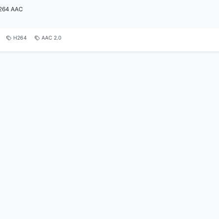
264 AAC
H264
AAC 2.0