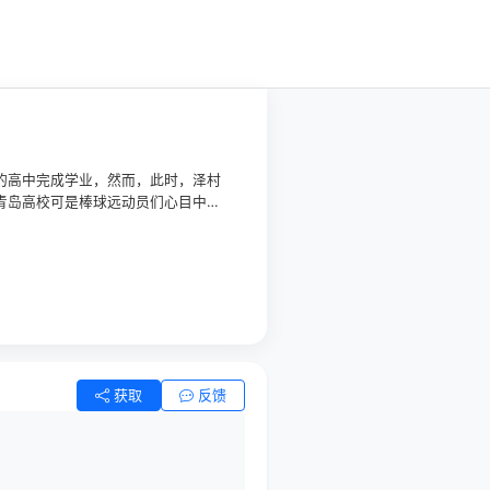
乡的高中完成学业，然而，此时，泽村
，青岛高校可是棒球远动员们心目中的
泽村结识了一群志同道合的朋友们，
、身材矮小却实力强悍的小凑春市(花江
园的梦想而不断挥洒着汗水，挑战着自
获取
反馈