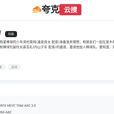
夸克
云搜
牌
动画
热爱棒球的少年泽村荣纯(逢坂良太 配音)准备放弃理想，和朋友们一起在家
校棒球社副社长高岛礼(内山夕实 配音)的邀请，邀请他加入棒球队。要知道
无量的棒球选手们出自这所学校，泽村接受了这千载难逢的机遇。 在球队里，
咧的御幸一也(樱井孝宏 配音)、外表冷漠内心单纯的降谷晓(岛崎信长 配音)
看似腹黑却十分温柔的仓持洋一(浅沼晋太郎 配音)，一行人为了完成称霸甲子
画
运动
R10 HEVC 10bit AAC 2.0
264 AAC