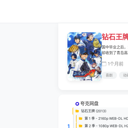
钻石王
国中毕业之后，
却收到了青岛高
圣地，无数前途
1个月前
心直口快大大咧
夏树 配音)、
喜剧
动
我。
夸克网盘
钻石王牌 (2013)
第 1 季 - 2160p WEB-DL HD
1
第 2 季 - 1080p WEB-DL H