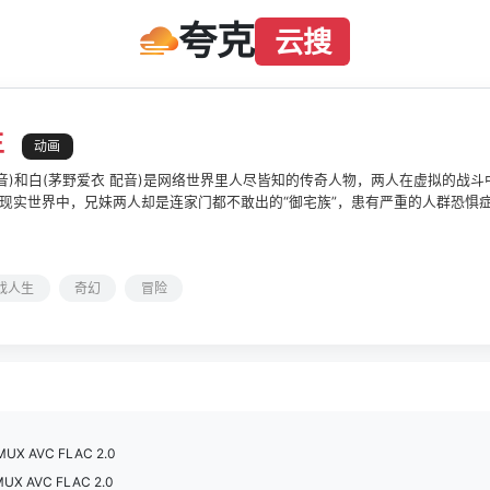
夸克
云搜
生
动画
配音)和白(茅野爱衣 配音)是网络世界里人尽皆知的传奇人物，两人在虚拟的战
现实世界中，兄妹两人却是连家门都不敢出的“御宅族”，患有严重的人群恐惧
而被召唤到了异世界中，在这里，人类种、森精种、天翼种和机凯种生活在同
场又一场无休无止的游戏，一切利益和权利，皆由游戏的结果决定。弱势的人
，空和白的到来能否改变这悲惨的现状？
戏人生
奇幻
冒险
EMUX AVC FLAC 2.0
MUX AVC FLAC 2.0