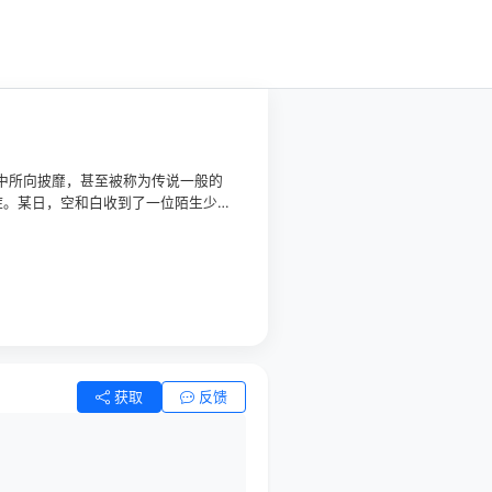
斗中所向披靡，甚至被称为传说一般的
症。某日，空和白收到了一位陌生少年
一片土地之上，这里没有战争和暴
类种在游戏中节节败退最终蜗居在最
获取
反馈