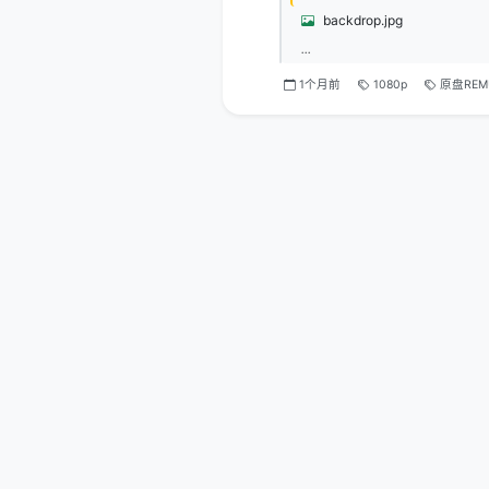
backdrop.jpg
...
1个月前
1080p
原盘REM