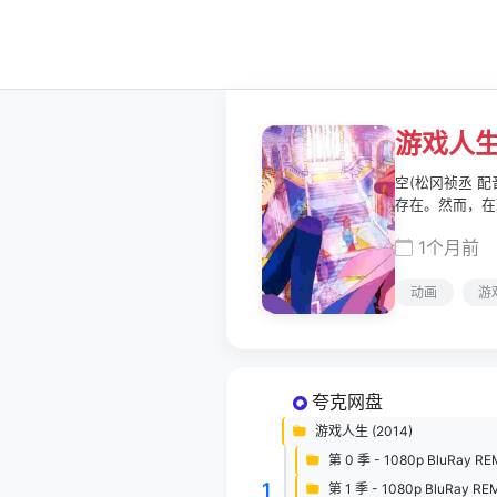
游戏人
空(松冈祯丞 
存在。然而，在
传来的讯息，因
1个月前
力，有的只是一
后一片净土之上
动画
游
夸克网盘
游戏人生 (2014)
第 0 季 - 1080p BluRay R
1
第 1 季 - 1080p BluRay RE