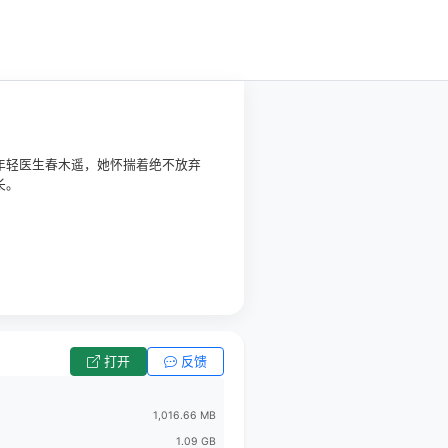
年轻医生春木遥，她怀揣着绝不放弃
长。
打开
反馈
1,016.66 MB
1.09 GB