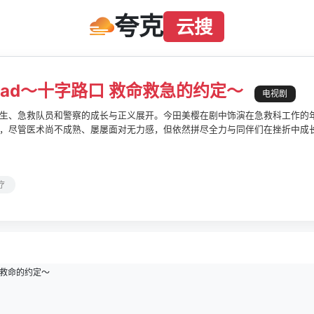
夸克
云搜
sroad～十字路口 救命救急的约定～
电视剧
生、急救队员和警察的成长与正义展开。今田美樱在剧中饰演在急救科工作的
，尽管医术尚不成熟、屡屡面对无力感，但依然拼尽全力与同伴们在挫折中成
疗
诊救命的约定〜