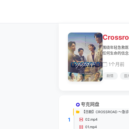
Cros
围绕年轻急救医
任何生命的信念
1个月前
剧情
医
夸克网盘
【日剧】CROSSROAD 〜急
1
02.mp4
01.mp4