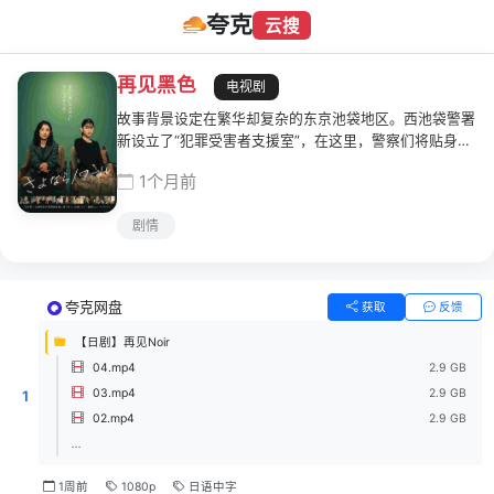
夸克
云搜
再见黑色
电视剧
故事背景设定在繁华却复杂的东京池袋地区。西池袋警署
新设立了“犯罪受害者支援室”，在这里，警察们将贴身陪
伴遭遇各类案件的受害者及遗属，协助他们重新积极面对
1个月前
生活。黑木夏海(小池荣子 饰)是一个能够平等且设身处地
陪伴受害者的前刑警，心理学家白石绘梨子(北香那 饰)作
剧情
为派遣支援员加入，她虽有专业知识却不擅长与人沟通。
这两个性格截然相反、内心却各自怀有创伤的边缘人组成
搭档，在没有标准答案的部门里互相扶持，共同面对受害
者们的痛苦。
夸克网盘
获取
反馈
【日剧】再见Noir
04.mp4
2.9 GB
03.mp4
2.9 GB
1
02.mp4
2.9 GB
...
1周前
1080p
日语中字