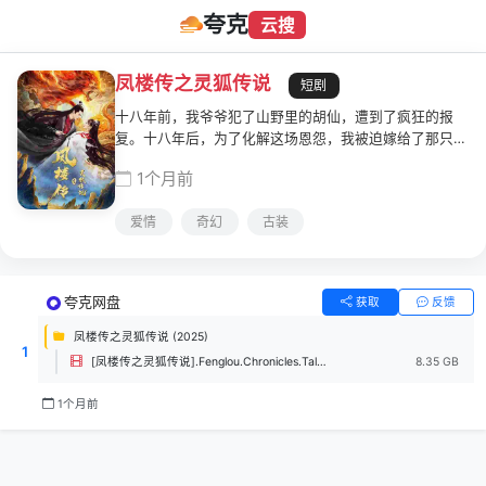
夸克
云搜
凤楼传之灵狐传说
短剧
十八年前，我爷爷犯了山野里的胡仙，遭到了疯狂的报
复。十八年后，为了化解这场恩怨，我被迫嫁给了那只害
我全家的畜生，为他出马，成为广阔黑土地上，最厉害的
1个月前
出马仙！……请帮兵决：金香炉、银香鞭，撇了海碗升香
烟；红梁细水敬奉仙；离地三尺铺营盘，我才忙下地，把
爱情
奇幻
古装
鞋穿，我失陪亲友一步两、两步三、三环九转站在万马军
队前……
夸克网盘
获取
反馈
凤楼传之灵狐传说 (2025)
1
[凤楼传之灵狐传说].Fenglou.Chronicles.Tale.of.the.Spirit.Fox.2025.2160p.WEB-DL.EDR.H265.AAC-UBWEB.mp4
8.35 GB
1个月前