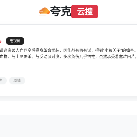
夸克
云搜
孔
电视剧
遭逢家破人亡巨变后投身革命武装，因作战有勇有谋，得到“小狼羔子”的绰号
血拼、与土匪厮杀、与反动派对决，多次负伤几乎牺牲，虽然承受着危难困苦
始终秉持着“舍得”与“自我牺牲”，令李凤林结交了很多亲如手足的兄弟朋友，
成长为新四军团长、支队长和解放军军政委，披荆斩棘寻找回家之路，身上的
史
剧情