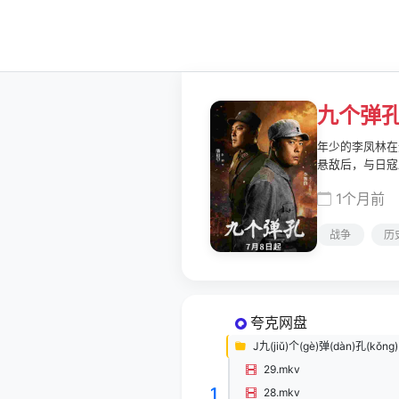
九个弹
年少的李凤林在
悬敌后，与日寇
苦卓绝的斗争中
1个月前
从游击队员一路
战争
历
夸克网盘
J九(jiǔ)个(gè)弹(dàn)孔(kǒng)
29.mkv
1
28.mkv