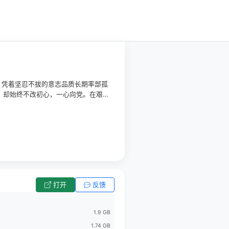
。凭着坚忍不拔的意志品质长期率部孤
，却始终不改初心，一心向党。在艰
也赢得了一份好事多磨的爱情。李凤林
九个弹孔就是他最好的勋章。
打开
反馈
1.9 GB
1.74 GB