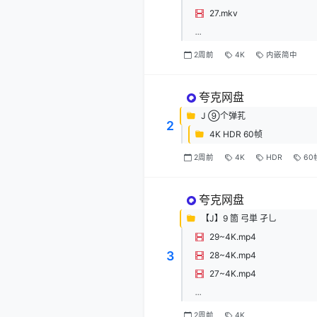
27.mkv
...
2周前
4K
内嵌简中
夸克网盘
J ⑨个弹芤
2
4K HDR 60帧
2周前
4K
HDR
60
夸克网盘
【J】9 箇 弓単 孑乚
29~4K.mp4
3
28~4K.mp4
27~4K.mp4
...
2周前
4K