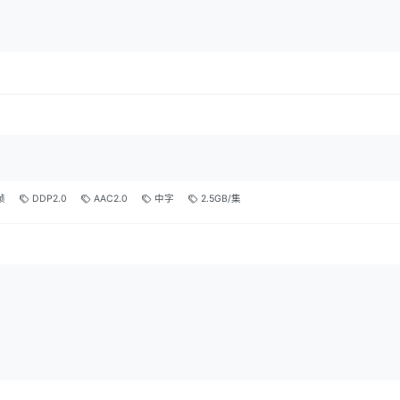
帧
DDP2.0
AAC2.0
中字
2.5GB/集