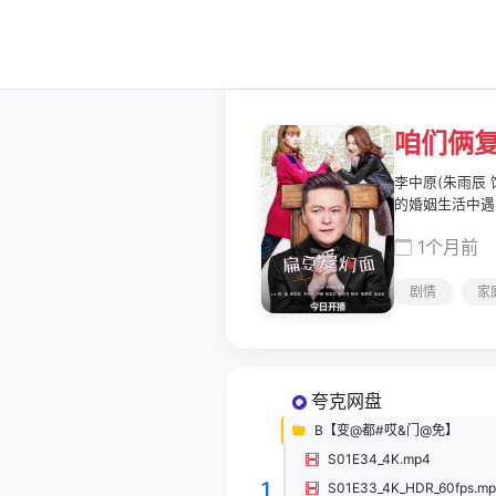
咱们俩
李中原(朱雨辰
的婚姻生活中遇
人是世交，他们
1个月前
胜男分别邂逅了
爱。但随着时间
剧情
家
夸克网盘
B【变@都#哎&门@免】
S01E34_4K.mp4
1
S01E33_4K_HDR_60fps.m