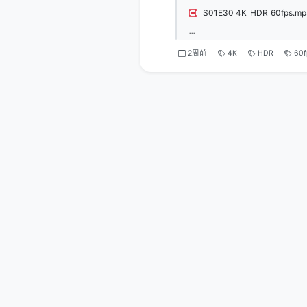
S01E30_4K_HDR_60fps.m
...
2周前
4K
HDR
60f