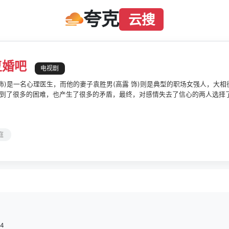
夸克
云搜
复婚吧
电视剧
 饰)是一名心理医生，而他的妻子袁胜男(高露 饰)则是典型的职场女强人，大
到了很多的困难，也产生了很多的矛盾，最终，对感情失去了信心的两人选择
的婚姻承载了两家人全部的希望，因此，两人决定暂时对他们的家人隐瞒他们
韩雯雯(李依伊 饰)和王子荐(迟嘉 饰)，这两个人的出现在短时间内让李中原
的推移，他们都开始怀疑，当初的选择是否正确。
庭
p4