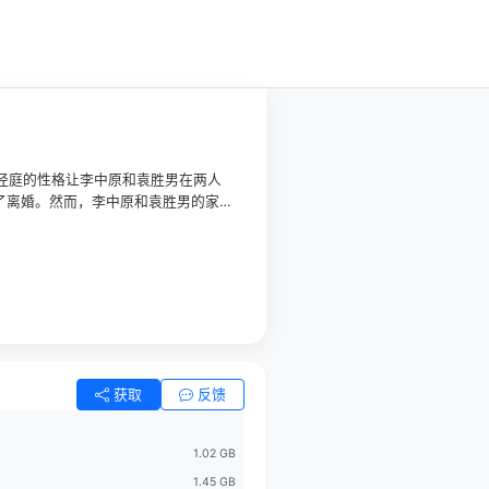
相径庭的性格让李中原和袁胜男在两人
了离婚。然而，李中原和袁胜男的家
已经离婚的事实。之后，李中原和袁
和袁胜男误以为他们终于寻找到了真
获取
反馈
1.02 GB
1.45 GB