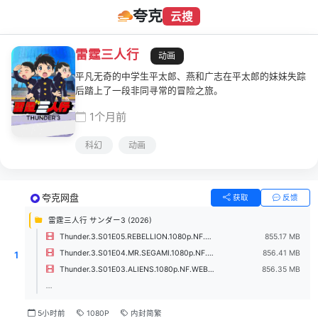
夸克
云搜
雷霆三人行
动画
平凡无奇的中学生平太郎、燕和广志在平太郎的妹妹失踪
后踏上了一段非同寻常的冒险之旅。
1个月前
科幻
动画
夸克网盘
获取
反馈
雷霆三人行 サンダー3 (2026)
Thunder.3.S01E05.REBELLION.1080p.NF.WEB-DL.DUAL.AAC2.0.H.264.mkv
855.17 MB
Thunder.3.S01E04.MR.SEGAMI.1080p.NF.WEB-DL.DUAL.AAC2.0.H.264.mkv
856.41 MB
1
Thunder.3.S01E03.ALIENS.1080p.NF.WEB-DL.DUAL.AAC2.0.H.264.mkv
856.35 MB
...
5小时前
1080P
内封简繁