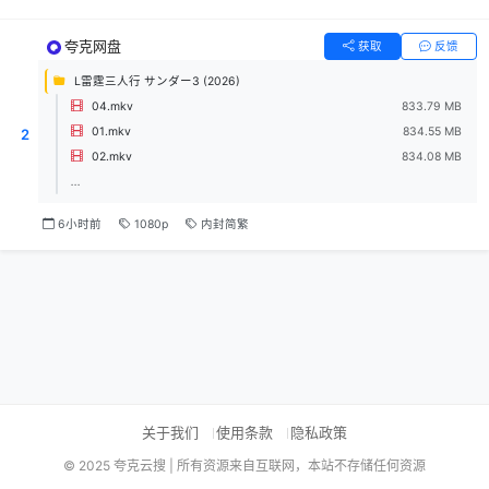
夸克网盘
获取
反馈
L雷霆三人行 サンダー3 (2026)
04.mkv
833.79 MB
01.mkv
834.55 MB
2
02.mkv
834.08 MB
...
6小时前
1080p
内封简繁
关于我们
使用条款
隐私政策
© 2025 夸克云搜 | 所有资源来自互联网，本站不存储任何资源