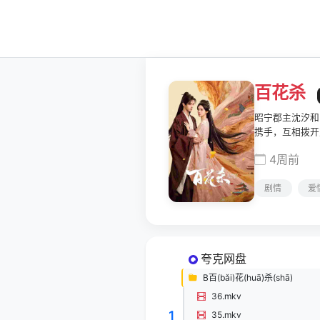
百花杀
昭宁郡主沈汐和
携手，互相拨开
4周前
剧情
爱
夸克网盘
B百(bǎi)花(huā)杀(shā)
36.mkv
1
35.mkv