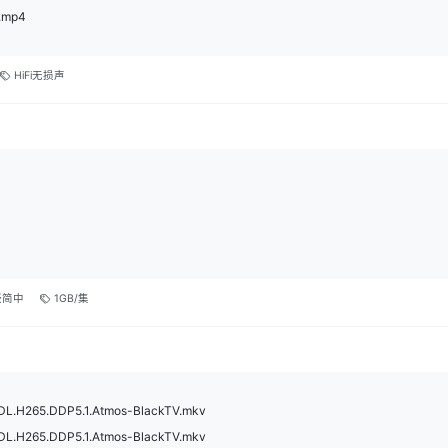
.mp4
HiFi无损声
嵌简中
1GB/集
DL.H265.DDP5.1.Atmos-BlackTV.mkv
DL.H265.DDP5.1.Atmos-BlackTV.mkv