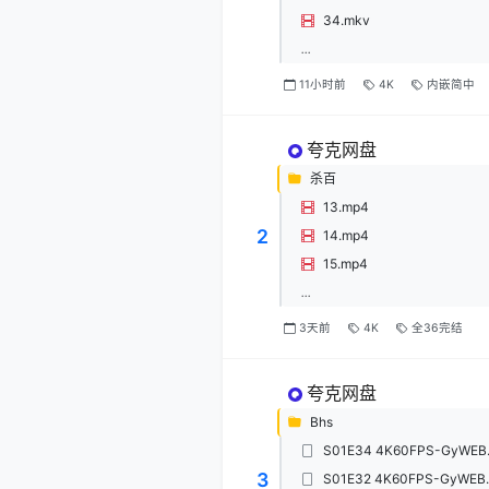
34.mkv
...
11小时前
4K
内嵌简中
夸克网盘
杀百
13.mp4
2
14.mp4
15.mp4
...
3天前
4K
全36完结
夸克网盘
Bhs
S01E34 4K60FPS-GyWEB
3
S01E32 4K60FPS-GyWEB