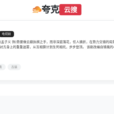
夸克
云搜
电视剧
(孟子义 饰)势要做云巅执棋之手，而非深庭落花，任人摘折，在势力交错的局势
对方身上的重重迷雾，从互相算计到生死相托，步步登顶。 该剧改编自锦凰的
情
古装