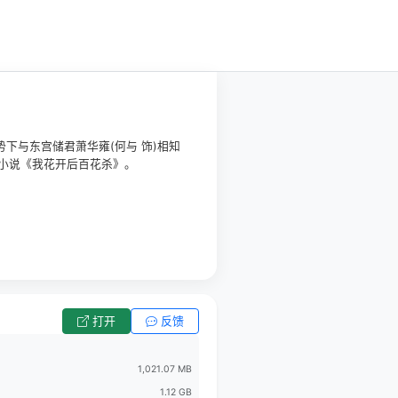
下与东宫储君萧华雍(何与 饰)相知
小说《我花开后百花杀》。
打开
反馈
1,021.07 MB
1.12 GB