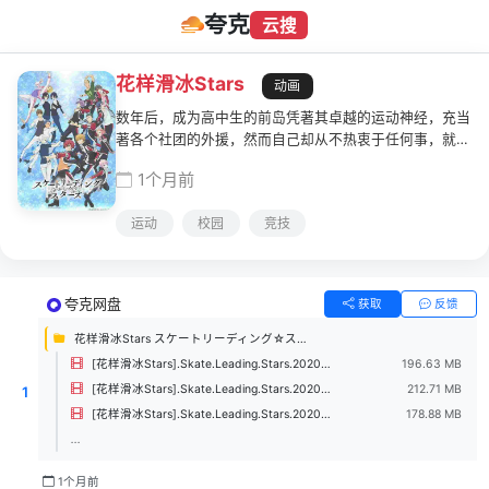
夸克
云搜
花样滑冰Stars
动画
数年后，成为高中生的前岛凭著其卓越的运动神经，充当
著各个社团的外援，然而自己却从不热衷于任何事，就这
样虚度光阴。某一天，前岛看到曾经的对手篠崎召开记者
1个月前
会，宣称将从个人项目转战至Skate-Leading。随后一名
自称叫流石井隼人的少年出现在了前岛面前。
运动
校园
竞技
夸克网盘
获取
反馈
花样滑冰Stars スケートリーディング☆スターズ (2020)
[花样滑冰Stars].Skate.Leading.Stars.2020.S01E12.1080p.B-Global.WEB-DL.H264.AAC-UBWEB.mkv
196.63 MB
[花样滑冰Stars].Skate.Leading.Stars.2020.S01E11.1080p.B-Global.WEB-DL.H264.AAC-UBWEB.mkv
212.71 MB
1
[花样滑冰Stars].Skate.Leading.Stars.2020.S01E10.1080p.B-Global.WEB-DL.H264.AAC-UBWEB.mkv
178.88 MB
...
1个月前