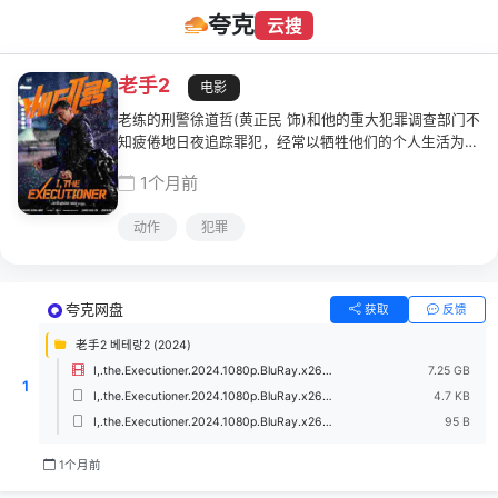
夸克
云搜
老手2
电影
老练的刑警徐道哲(黄正民 饰)和他的重大犯罪调查部门不
知疲倦地日夜追踪罪犯，经常以牺牲他们的个人生活为代
价。当一名教授的谋杀案揭示了与过去的案件的联系时，
1个月前
对连环杀手的怀疑出现了，使国家陷入动荡。随着重案组
的深入调查，凶手通过在网上公开发布预告片来嘲弄他
动作
犯罪
们，指出了下一个受害者，并加剧了混乱。
夸克网盘
获取
反馈
老手2 베테랑2 (2024)
I,.the.Executioner.2024.1080p.BluRay.x265.10bit.DTS-WiKi.mkv
7.25 GB
1
I,.the.Executioner.2024.1080p.BluRay.x265.10bit.DTS-WiKi.nfo
4.7 KB
I,.the.Executioner.2024.1080p.BluRay.x265.10bit.DTS-WiKi.md5
95 B
1个月前