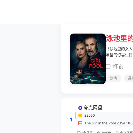
泳池里
《泳池里的女人
准备的惊喜生日
与泳池中的尸体
1年前
剧情
悬
夸克网盘
22550
1
1个月前
1080P
中文字幕