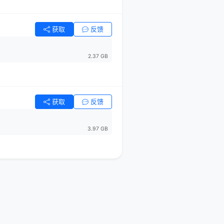
获取
反馈
2.37 GB
获取
反馈
3.97 GB