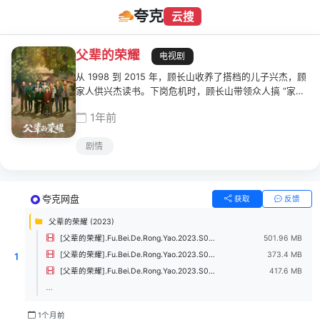
夸克
云搜
父辈的荣耀
电视剧
从 1998 到 2015 年，顾长山收养了搭档的儿子兴杰，顾
家人供兴杰读书。下岗危机时，顾长山带领众人搞 “家庭
生态林”。2007 年，深山远林区移民工程开始，兴杰被拉
1年前
回大山，化解家人危机后，接下动员移民任务，决心留下
来扛起林业改革使命，带领林区百姓走向美好生活。
剧情
夸克网盘
获取
反馈
父辈的荣耀 (2023)
[父辈的荣耀].Fu.Bei.De.Rong.Yao.2023.S01E30.1080p.WEB-DL.H264.AAC-UBWEB.mp4
501.96 MB
[父辈的荣耀].Fu.Bei.De.Rong.Yao.2023.S01E29.1080p.WEB-DL.H264.AAC-UBWEB.mp4
373.4 MB
1
[父辈的荣耀].Fu.Bei.De.Rong.Yao.2023.S01E28.1080p.WEB-DL.H264.AAC-UBWEB.mp4
417.6 MB
...
1个月前