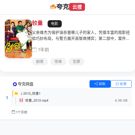
夸克
云搜
较量
电影
父亲维杰为保护误杀督察儿子的家人，凭借丰富的观影经
验巧妙布局，与警方展开高智商博弈；第二部中，案件真
相逐渐浮出水面，维杰再次运用智慧，守护家庭免受威
1年前
胁，展现亲情与智慧的力量。
剧情
惊悚
犯罪
夸克网盘
获取
反馈
J 2013_较量1
1
较量_2013.mp4
4.36 GB
1个月前