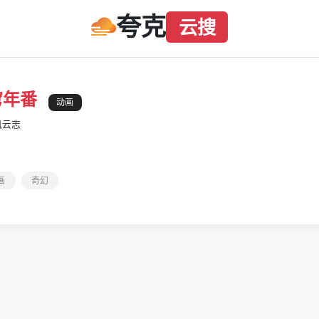
夸克
云搜
穹年番
动画
风云志
画
奇幻