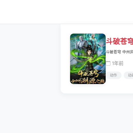
斗破苍
斗破苍穹 中州
1年前
动作
动