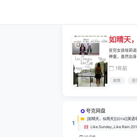
如晴天
贫穷女孩埃莉诺
神童，虽然出身
上成为了彼此的
1年前
下雨的星期天》
剧情
音
夸克网盘
[如晴天，似雨天][2014][英语中字
1
Like.Sunday,.Like.Rain.20
2个月前