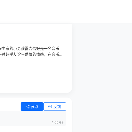
雇主家的小男孩雷吉恰好是一名音乐
一种超乎友谊与爱情的情感，在音乐
美好回忆谱写成了优美的乐曲《就像
获取
反馈
4.65 GB