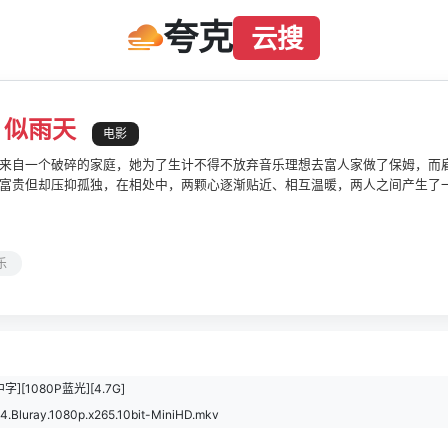
夸克
云搜
，似雨天
电影
来自一个破碎的家庭，她为了生计不得不放弃音乐理想去富人家做了保姆，而
富贵但却压抑孤独，在相处中，两颗心逐渐贴近、相互温暖，两人之间产生了
知音。然而，埃莉诺终将离开雷吉开始新的生活，雷吉将这份与埃莉诺之间的
。
乐
][1080P蓝光][4.7G]
14.Bluray.1080p.x265.10bit-MiniHD.mkv