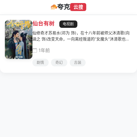
夸克
云搜
仙台有树
电视剧
仙修奇才苏易水(邓为 饰)，在十八年前被师父沐清歌(向
涵之 饰)改变天命，一向离经叛道的“女魔头”沐清歌也为
此背负污名死去。十八年后，沐清歌化为薛冉冉，而已继
1年前
任西山派掌门的苏易水将体弱濒死的冉冉收入门下，誓要
护她一世周全，自此师徒身份对调互换，两人之间会发生
剧情
奇幻
古装
哪些啼笑皆非的故事呢？