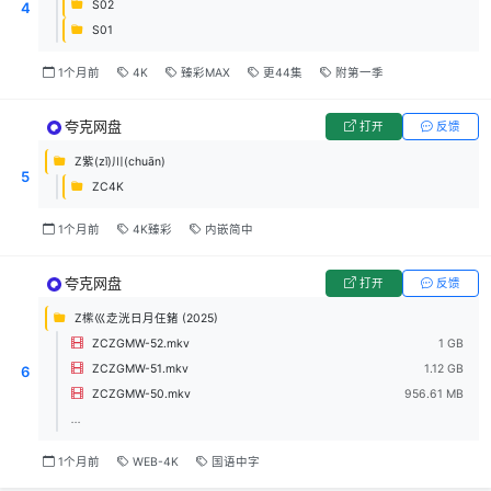
S02
4
S01
1个月前
4K
臻彩MAX
更44集
附第一季
夸克网盘
打开
反馈
Z紫(zǐ)川(chuān)
5
ZC4K
1个月前
4K臻彩
内嵌简中
夸克网盘
打开
反馈
Z橴巛赱洸日月仼鍺 (2025)
ZCZGMW-52.mkv
1 GB
ZCZGMW-51.mkv
1.12 GB
6
ZCZGMW-50.mkv
956.61 MB
...
1个月前
WEB-4K
国语中字