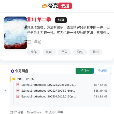
夸克
云搜
紫川 第二季
动画
想洗清嫌疑，方法有很多，语言辩解只是其中的一种，但
也是最无力的一种。实力也是一种辩解的方法！紫川秀，
这位在魔族大营内孤身击杀紫川家叛徒的将领，在远东地
1年前
区神秘圣庙守护长老的支持下，成为了远东地区数十万联
合部队的首领。一位新的远东之王——光明王，诞生了！
动作
动画
战争
奇幻
紫川
夸克网盘
打开
反馈
2紫川（2025）
Eternal.Brotherhood.S02E26.2025.2160p.WEB-DL.H265.DDP2.0.mkv
837.42 MB
Eternal.Brotherhood.S02E27.2025.2160p.WEB-DL.H265.DDP2.0.mkv
685.39 MB
1
Eternal.Brotherhood.S02E01.2025.2160p.WEB-DL.H265.DDP2.0.mkv
733.88 MB
...
1个月前
WEB-4K
大小：2GB