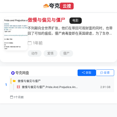
夸克
云搜
傲慢与偏见与僵尸
电影
不列颠向全世界扩张，他们在带回可观财富的同时，也带
回了可怕的瘟疫。僵尸病毒旋即在英国肆虐，为了生存上
流社会的贵族小姐们也不得不学习日本或中国武功保护自
1年前
己。不久前爆发过僵尸骚乱的尼日斐庄园迎来新的主人查
尔斯·宾利(道格拉斯·布斯 Douglas Booth 饰)，住在隔壁
动作
爱情
僵尸
的班纳特夫人第一时间带着五位身怀绝技且貌美如花的女
儿去参加对方的晚宴，渴望建立一段美好的姻缘。晚宴之
上，简·班纳特(贝拉·希思科特 Bella Heathcote 饰)与宾
利互有好感，伊丽莎白(莉莉·詹姆斯 Lily James 饰)则和
夸克网盘
获取
反馈
宾利的好友上校达西(萨姆·赖利 Sam Riley 饰)因为各种
缘由而相互厌恶。丧尸危机接连爆发，达西将与伊丽莎白
傲慢与偏见与僵尸
1
在战斗中加深理解……
傲慢与偏见与僵尸.Pride.And.Prejudice.And.Zombies.2016.BD-1080p.X264.AAC-99Mp4.mp4
2.91 GB
1个月前