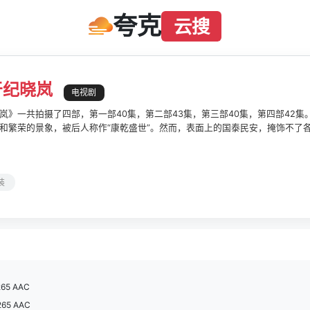
夸克
云搜
牙纪晓岚
电视剧
岚》一共拍摄了四部，第一部40集，第二部43集，第三部40集，第四部42
和繁荣的景象，被后人称作“康乾盛世”。然而，表面上的国泰民安，掩饰不了各
、雷厉风行的君主，同时又是一个深谙中庸之道的政治家。他十分爱才，颇能理
无私品性，又贪图逢迎，特别欣赏户部尚书和珅(王刚 饰)摇尾乞怜、惟命是
不入、南辕北辙、互为政敌的冤家对头。乾隆皇上从临危的奶娘口中，听到关
装
源，解开其中谜团，也为了彻底勘察云州地区官员贪赃赈灾款的犯罪事实，他
顺藤摸瓜，决定要将全部真相大白与天下。
265 AAC
265 AAC