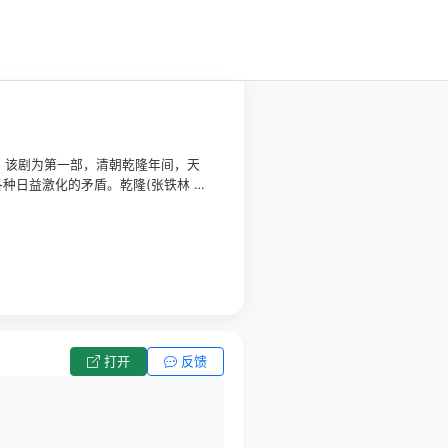
集。该剧为第一部，清朝乾隆年间，天
种日益激化的矛盾。乾隆(张铁林 饰)
解大学士纪晓岚(张国立 饰)刚真守
从的献媚之术。而纪晓岚与和珅，则是
于自己身世的片言只语，犹如五雷轰
带领两个得意心腹宠臣不辞奔波劳
打开
反馈