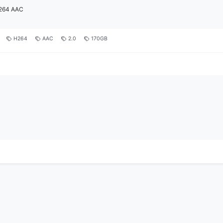
264 AAC
H264
AAC
2.0
170GB