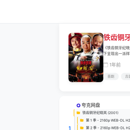
铁齿铜
《铁齿铜牙纪晓
下呈现出一派祥
是一个颇有作为
1年前
正、秉公执法的
一对多年来格格
喜剧
古
顶，为了导根溯
苦，微服私访，
夸克网盘
铁齿铜牙纪晓岚 (2001)
第 1 季 - 2160p WEB-DL H
1
第 2 季 - 2160p WEB-DL H