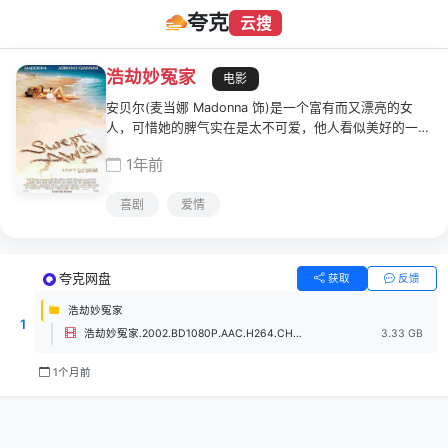
夸克
云搜
浩劫妙冤家
电影
安贝尔(麦当娜 Madonna 饰)是一个富有而又漂亮的女
人，可惜她的脾气实在是太不可爱，他人看似美好的一切
对于安贝尔来说都不足挂齿，就连他的丈夫托尼(布鲁斯·
1年前
格林伍德 Bruce Greenwood 饰)都不知道自己的妻子究
竟要怎样生活才会快乐。
喜剧
爱情
夸克网盘
获取
反馈
浩劫妙冤家
1
浩劫妙冤家.2002.BD1080P.AAC.H264.CHSG.mp4
3.33 GB
1个月前