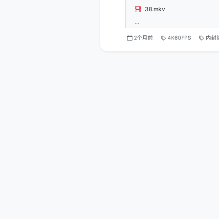
38.mkv
...
2个月前
4K60FPS
内封