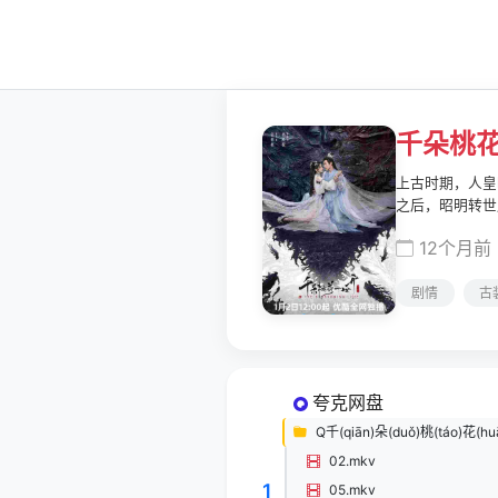
千朵桃
上古时期，人皇
之后，昭明转世
手。暮悬铃在暗
12个月前
愫。然而，在争
劫结束，谢雪臣
剧情
古
夸克网盘
Q千(qiān)朵(duǒ)桃(táo)花(huā
02.mkv
1
05.mkv