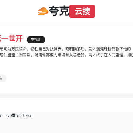
夸克
云搜
花一世开
电视剧
昭明为万民请命，牺牲自己对抗神界。昭明陨落后，爱人混沌珠拼死救下他的
成仙盟盟主谢雪臣，混沌珠亦成为暗域圣女暮悬铃。两人终于在人间重逢，却
域救下重伤的谢雪臣，以救命之恩要挟与他同行。一路上，两人从各怀心机到
夺神器混沌珠的阴谋中，两人陷入生死考验。暮悬铃因救世牺牲，谢雪臣逆天
终于魂归昭明，昭明本体却已沦为堕神。暮悬铃用爱唤醒堕神，消弭浩劫，天
装
)一(yī)世(shì)开(kāi)