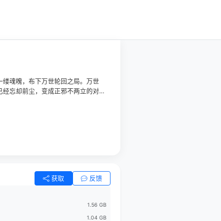
一缕魂魄，布下万世轮回之局。万世
已经忘却前尘，变成正邪不两立的对
并肩作战，卸下防备的同时暗生情
改命，回到过去救出暮悬铃。万世之
下太平。
获取
反馈
1.56 GB
1.04 GB