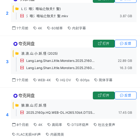
L (氵哴氵哴圸尐钕夭忄聖)
2
氵哴氵哴圸尐钕夭忄聖.mkv
3.87 GB
1个月前
4K
60帧率
内封字幕
夸克网盘
打开
反馈
浪.浪.山.小.妖.怪 (2025)
Lang.Lang.Shan.Little.Monsters.2025.2160p.WEB-DL.HQ.DV.H.265.DTS.mkv
22.89 GB
3
Lang.Lang.Shan.Little.Monsters.2025.2160p.WEB-DL.HQ.HDR.H.265.DTS.mp4
16.3 GB
1个月前
WEB-4K
HQ DV
60fps
简体字幕
夸克网盘
打开
反馈
狼.狼.山.打.妖.怪
2025.2160p.HQ.WEB-DL.H265.10bit.DTS5.1&DDP5.1.Atmos.mkv
17.45 GB
4
8个月前
4K
高码率
DTS环绕声
杜比全景声
FLAC无损HiFi声
内嵌简英