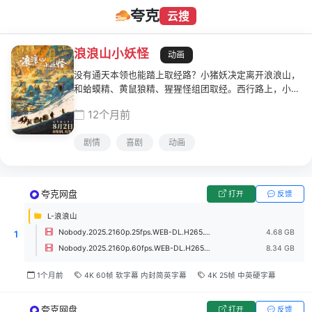
夸克
云搜
浪浪山小妖怪
动画
没有通天本领也能踏上取经路？小猪妖决定离开浪浪山，
和蛤蟆精、黄鼠狼精、猩猩怪组团取经。西行路上，小妖
怪们将遇到怎样的考验？最终他们又能否实现心愿，活成
12个月前
自己喜欢的样子？
剧情
喜剧
动画
夸克网盘
打开
反馈
L-浪浪山
Nobody.2025.2160p.25fps.WEB-DL.H265.10bit.DTS5.1&DDP5.1&FLAC2.0&HIFI2.0.7Audios.mp4
4.68 GB
1
Nobody.2025.2160p.60fps.WEB-DL.H265.8bit.DTS5.1&DDP5.1&FLAC2.0&HIFI2.0.8Audios.mkv
8.34 GB
1个月前
4K 60帧 软字幕 内封简英字幕
4K 25帧 中英硬字幕
夸克网盘
打开
反馈