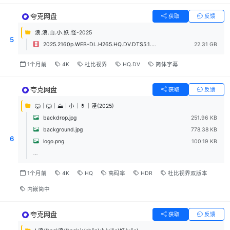
夸克网盘
获取
反馈
浪.浪.山.小.妖.怪-2025
5
2025.2160p.WEB-DL.H265.HQ.DV.DTS5.1.mkv
22.31 GB
1个月前
4K
杜比视界
HQ.DV
简体字幕
夸克网盘
获取
反馈
🐺｜🐺｜⛰️｜小｜💊｜𣲾(2025)
backdrop.jpg
251.96 KB
background.jpg
778.38 KB
6
logo.png
100.19 KB
...
1个月前
4K
HQ
高码率
HDR
杜比视界双版本
内嵌简中
夸克网盘
获取
反馈