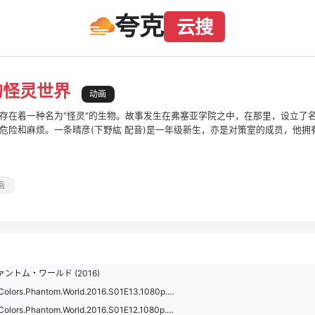
夸克
云搜
的怪灵世界
动画
存在着一种名为"怪灵"的生物。故事发生在弗塞亚学院之中，在那里，设立了名
危险和麻烦。一条晴彦(下野紘 配音)是一年级新生，亦是对策室的成员，他
。川神舞(上坂堇 配音)是一条晴彦的学姐，个性开朗行事冲动的她常常惹出
的般配。除此之外，温文尔雅的千金大小姐和泉玲奈(早见沙织 配音)，特立独
们集结在一起，为了保护他们挚爱的朋友和家园向怪灵发起了宣战
画
トム・ワールド (2016)
[无彩限的怪灵世界].Myriad.Colors.Phantom.World.2016.S01E13.1080p.CR.WEB-DL.H264.AAC-UBWEB.mkv
[无彩限的怪灵世界].Myriad.Colors.Phantom.World.2016.S01E12.1080p.CR.WEB-DL.H264.AAC-UBWEB.mkv