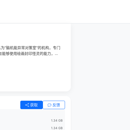
为"脑机能异常对策室"的机构，专门
拥有能够使用绘画封印怪灵的能力，是
不少的麻烦，和晴彦组成了搭档相互取
行的孤高展示水无濑小系(内田真礼 配
获取
反馈
1.34 GB
1.34 GB