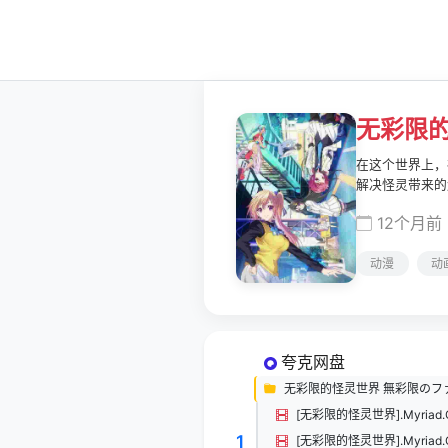
无彩限
在这个世界上，
解决怪灵带来的
足智多谋的军师
12个月前
长补短居然格外
音)，这些孩子
动漫
动
夸克网盘
无彩限的怪灵世界 無彩限のファン
1