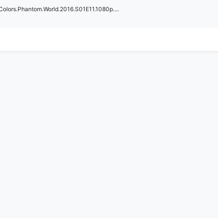
[无彩限的怪灵世界].Myriad.Colors.Phantom.World.2016.S01E11.1080p.CR.WEB-DL.H264.AAC-UBWEB.mkv