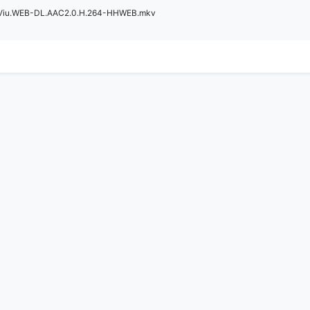
.Viu.WEB-DL.AAC2.0.H.264-HHWEB.mkv