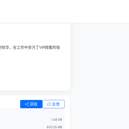
怡华，在工作中贪污了VIP顾客的钱
获取
反馈
1.08 GB
905.25 MB