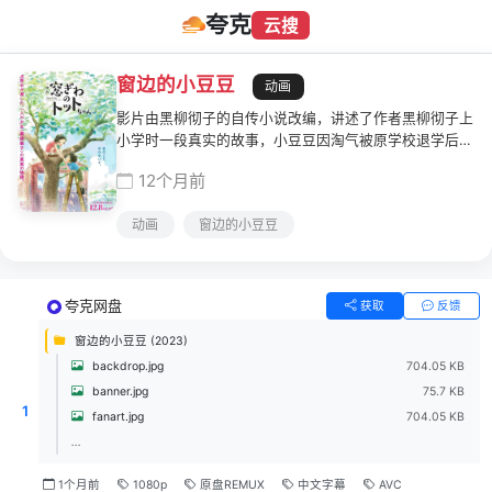
夸克
云搜
窗边的小豆豆
动画
影片由黑柳彻子的自传小说改编，讲述了作者黑柳彻子上
小学时一段真实的故事，小豆豆因淘气被原学校退学后，
来到巴学园。在小林校长的爱护和引导下，一般人眼
12个月前
里"怪怪"的小豆豆逐渐成了一个大家都能接受的孩子。
动画
窗边的小豆豆
夸克网盘
获取
反馈
窗边的小豆豆 (2023)
backdrop.jpg
704.05 KB
banner.jpg
75.7 KB
1
fanart.jpg
704.05 KB
...
1个月前
1080p
原盘REMUX
中文字幕
AVC