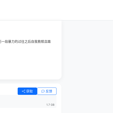
历一段暴力的过往之后自我救赎且踏
获取
反馈
1.7 GB