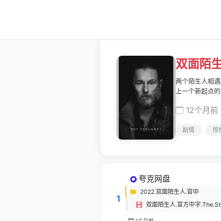
双面陌
两个陌生人相遇
上一个新起点的
12个月前
剧情
惊
夸克网盘
2022.双面陌生人.官中
1
1个月前