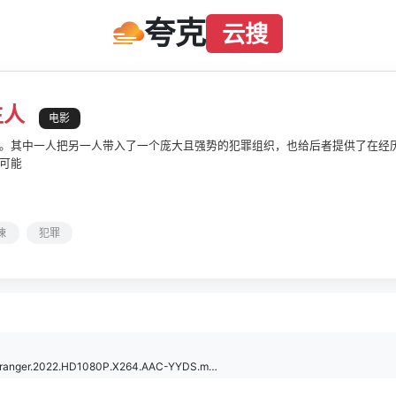
夸克
云搜
生人
电影
。其中一人把另一人带入了一个庞大且强势的犯罪组织，也给后者提供了在经
可能
悚
犯罪
双面陌生人.官方中字.The.Stranger.2022.HD1080P.X264.AAC-YYDS.mp4