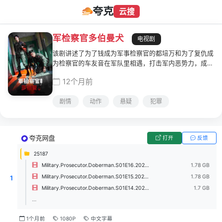
夸克
云搜
军检察官多伯曼犬
电视剧
该剧讲述了为了钱成为军事检察官的都培万和为了复仇成
为检察官的车友音在军队里相遇，打击军内恶势力，成为
真正的军检察官的成长故事。
12个月前
剧情
动作
悬疑
犯罪
夸克网盘
打开
反馈
25187
Military.Prosecutor.Doberman.S01E16.2022.1080p.WEB-DL.H264.AAC-ColorTV.mkv
1.78 GB
Military.Prosecutor.Doberman.S01E15.2022.1080p.WEB-DL.H264.AAC-ColorTV.mkv
1.78 GB
1
Military.Prosecutor.Doberman.S01E14.2022.1080p.WEB-DL.H264.AAC-ColorTV.mkv
1.7 GB
...
1个月前
1080P
中文字幕