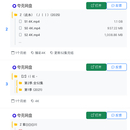
夸克网盘
打开
反馈
Z（此糸）（丿丨丨）(2025)
51 4K.mp4
1.1 GB
50 4K.mp4
937.22 MB
2
52 4K.mp4
1,008.86 MB
...
1个月前
臻彩4K
更新52集完结
夸克网盘
打开
反馈
【Z】i丨巛 -
第2季.全52集
3
第1季 (2021)
1个月前
4K
夸克网盘
打开
反馈
Z 紫{}{}}{}川