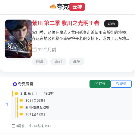
夸克
云搜
紫川 第二季 紫川之光明王者
动画
紫川秀，这位在魔族大营内孤身击杀紫川家叛徒的将领，
在远东地区神秘圣庙守护长老的支持下，成为了远东地区
数十万联合部队的首领。一位新的远东之王——光明王，
12个月前
诞生了！
国漫
奇幻
战争
夸克网盘
打开
反馈
Z 此 糸丿 丨 丨 [全2季]
S02 [全52集]
1
紫川·隐藏互动剧
S01 [全42集]
3周前
4K臻彩MAX