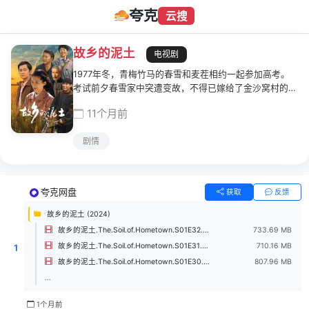
夸克
云搜
故乡的泥土
电视剧
1977年冬，青梅竹马的春雪和麦茬相约一起参加高考。
考试前夕春雪家中突遭变故，不得已嫁给了金沙窝村的高
石条。麦茬一气之下离家出走。麦茬的父亲梁传根为了证
11个月前
明自己的身份，一直在寻找当年的部队。春雪婚后遭遇家
庭暴力，提出离婚，通过招工进入县里的服装厂，却因流
剧情
言被厂里开除，走投无路之时被幼时的伙伴条子所救，回
村成立了自己的缝纫社，重燃对生活的渴望。
夸克网盘
获取
反馈
故乡的泥土 (2024)
故乡的泥土.The.Soil.of.Hometown.S01E32.2024.2160p.WEB-DL.H.265.AAC.2.0-CSWEB.mkv
733.69 MB
故乡的泥土.The.Soil.of.Hometown.S01E31.2024.2160p.WEB-DL.H.265.AAC.2.0-CSWEB.mkv
710.16 MB
1
故乡的泥土.The.Soil.of.Hometown.S01E30.2024.2160p.WEB-DL.H.265.AAC.2.0-CSWEB.mkv
807.96 MB
...
1个月前