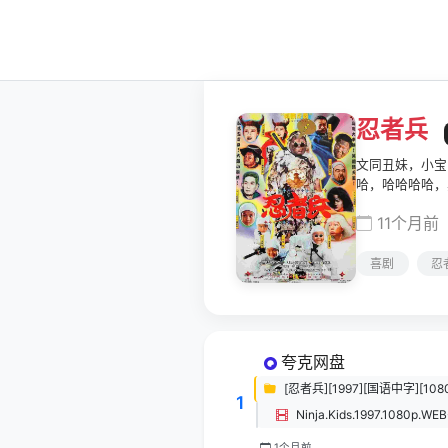
忍者兵
文同丑妹，小宝
哈，哈哈哈哈，
11个月前
喜剧
忍
夸克网盘
[忍者兵][1997][国语中字][1080P
1
Ninja.Kids.1997.1080p.W
1个月前