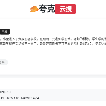
夸克
云搜
电影
，小莹进入了贵族忍者学校，在跟随一元老师学忍术。老师的糊涂，学生学的
真是笑得连话都说不出来了。是爱好喜剧者不可不看的哦！是郝劭文，吴孟达
者兵
][3.1G]
EB-DL.H265.AAC-TAGWEB.mp4