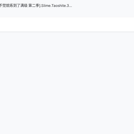
[打了300年的史莱姆，不知不觉就练到了满级 第二季].Slime.Taoshite.300-nen.2025.S02E10.1080p.CR.WEB-DL.H264.AAC-UBWEB.mkv