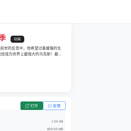
季
动画
亡的前世的反思中，他希望过着缓慢的生
我已经成为世界上最强大的马克斯！最强
的安静房屋。
打开
反馈
1.34 GB
809.65 MB