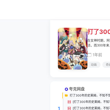
打了30
在女神时期，阿
活，而300年
烈的谣言蔓延开
1年前
动画
奇
夸克网盘
打了300年的史莱姆，不知不觉就
1