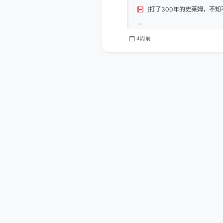
...
4周前