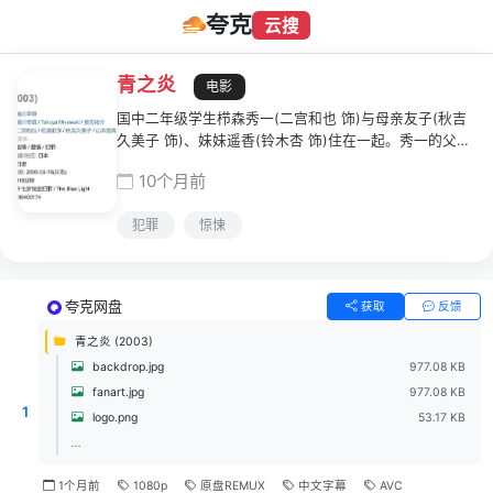
夸克
云搜
青之炎
电影
国中二年级学生栉森秀一(二宫和也 饰)与母亲友子(秋吉
久美子 饰)、妹妹遥香(铃木杏 饰)住在一起。秀一的父亲
早年间车祸去世，十年前母亲改嫁曾根隆司(山本寛斎
10个月前
饰)，而这段婚姻又因为曾根的暴力倾向而夭折。某天，
曾根返回栉森家。秀一发现，母亲似乎有某种隐忧而不愿
犯罪
惊悚
将曾根赶出家门，另一方面，曾根好像又对遥香心怀不
轨。对继父心存愤恨的秀一无计可施，于是通过网络购买
碳酸钾，决定将曾根杀于无形。他的计划顺利实施，但他
本人也越陷越深……
夸克网盘
获取
反馈
青之炎 (2003)
backdrop.jpg
977.08 KB
fanart.jpg
977.08 KB
1
logo.png
53.17 KB
...
1个月前
1080p
原盘REMUX
中文字幕
AVC